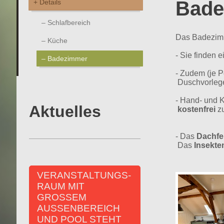
Bade
Details
Schlafbereich
Das Badezimm
Küche
- Sie finden 
Badezimmer
- Zudem (je 
Duschvorleg
- Hand- und
Aktuelles
kostenfrei
zu
- Das
Dachfe
Das
Insekte
VERANSTALTUNGS-
RAUM MIT
GROSSEM
AUSSENBEREICH
UND POOL STEHT