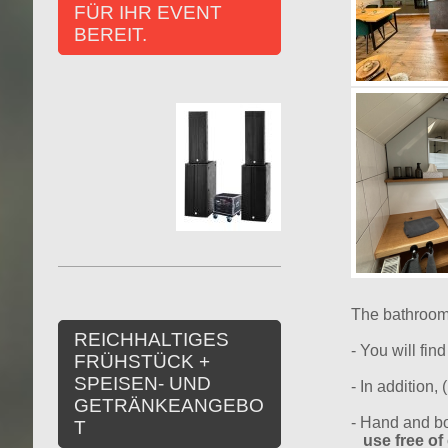
FÜR IHR EVENT
BEREIT.
The bathroom 
REICHHALTIGES
- You will fin
FRÜHSTÜCK +
SPEISEN- UND
- In addition
GETRÄNKEANGEBO
- Hand and bo
T
use free of