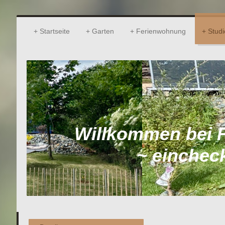
Startseite
Garten
Ferienwohnung
Studi
Willkommen bei 
~ einchec