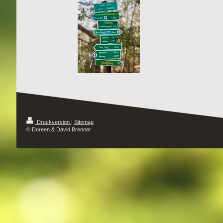
Druckversion
|
Sitemap
© Doreen & David Brenner