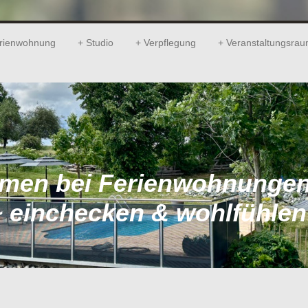
rienwohnung
Studio
Verpflegung
Veranstaltungsra
men bei Ferienwohnungen
~ einchecken & wohlfühlen