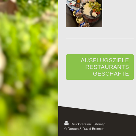
AUSFLUGSZIELE
RESTAURANTS
GESCHÄFTE
Druckversion
|
Sitemap
© Doreen & David Brenner