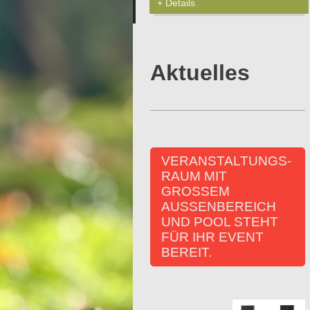
Details
Aktuelles
VERANSTALTUNGS-
RAUM MIT
GROSSEM
AUSSENBEREICH
UND POOL STEHT
FÜR IHR EVENT
BEREIT.